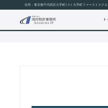
コ
住所：東京都千代田区大手町1-5-1 大手町ファーストスクエ
ン
テ
ト
ン
ツ
へ
ス
キ
ッ
プ