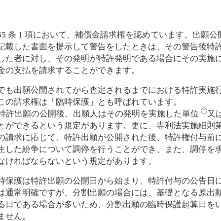
5 条 1 項において、補償金請求権を認めています。出願
記載した書面を提示して警告をしたときは、その警告後特
した者に対し、その発明が特許発明である場合にその実施
金の支払を請求することができます。
も出願公開されてから査定されるまでにおける特許実施
この請求権は「臨時保護」とも呼ばれています。
①
特許出願の公開後、出願人はその発明を実施した単位
又
とができるという規定があります。更に、専利法実施細則第
の請求に応じて、特許出願が公開された後、特許権付与前
生した紛争について調停を行うことができ、また、調停を
なければならないという規定があります。
保護は特許出願の公開日から始まり、特許付与の公告日
は通常明確ですが、分割出願の場合には、基礎となる原出
る日である場合が多いため、分割出願の臨時保護起算日を
ません。