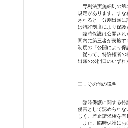
専利法実施細則の第4
規定があります。すな
されると、分割出願に
は特許制度により保護
臨時保護は公開された
間内に第三者が実施す
制度の「公開により保
従って、特許権者の権
出願の公開日のいずれ
三．その他の説明
臨時保護に関する特許
侵害として認められな
じく、差止請求権を有
また、臨時保護におけ