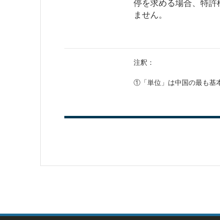
停を求める場合、特許
ません。
注釈：
①「単位」は中国の最も基
投
稿