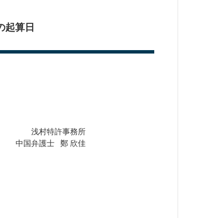
の起算日
浅村特許事務所
中国弁護士 鄭 欣佳