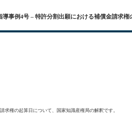
指導事例4号 – 特許分割出願における補償金請求権
請求権の起算日について、国家知識産権局の解釈です。