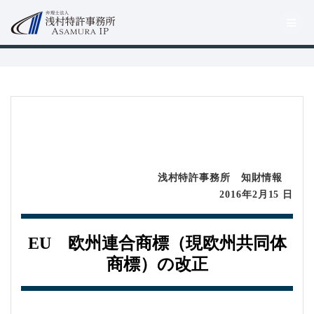
コ
ン
テ
ン
ツ
へ
ス
キ
ッ
プ
浅村特許事務所 知財情報
2016年2月15 日
EU 欧州連合商標（現欧州共同体
商標）の改正