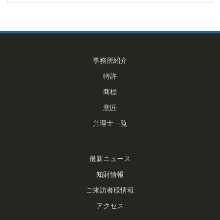
投
稿
ナ
事務所紹介
ビ
特許
ゲ
商標
意匠
ー
弁理士一覧
シ
ョ
最新ニュース
ン
知財情報
ご来訪者様情報
アクセス