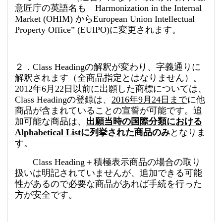
意匠庁の英語名も Harmonization in the Internal
Market (OHIM) からEuropean Union Intellectual
Property Office” (EUIPO)に変更されます。
２．Class Headingの解釈が変わり、字義通りに
解釈されます（全商品指定とはなりません）。
2012年6月22日以前に出願した商標については、
Class Headingの登録は、
2016
年
9
月
24
日まで
に他
商品が含まれていることの宣誓が可能です。追
加可能な商品は、
出願当時の国際分類における
Alphabetical List
に列挙された商品のみ
となりま
す。
Class Heading＋積極表示商品の場合の取り
扱いは明記されていませんが、追加できる可能
性があるので必要な商品があれば手続を行った
方が安全です。