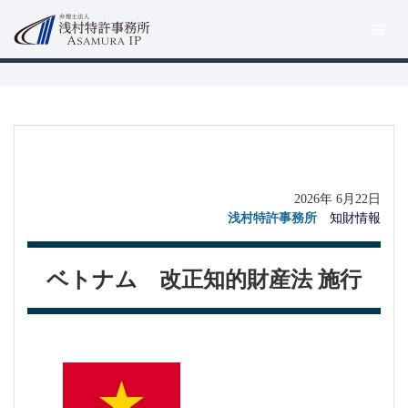
コ
ン
テ
ン
ツ
へ
ス
キ
ッ
プ
2026年 6月22日
浅村特許事務所
知財情報
ベトナム 改正知的財産法 施行