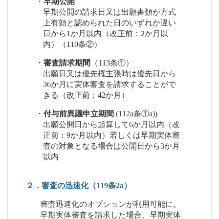
・
早期公開
早期公開の請求日又は出願書類が方式
上有効と認められた日のいずれか遅い
日から1か月以内（改正前：2か月以
内）（110条②）
・
審査請求期間
（113条①）
出願日又は優先権主張時は優先日から
36か月に実体審査を請求することがで
きる（改正前：42か月）
・
付与前異議申立期間
(112a条①a))
出願公開日から起算して6か月以内（改
正前：9か月以内）若しくは早期実体審
査の対象となる場合は公開日から3か月
以内
２．審査の迅速化（119条2a）
審査迅速化のオプションが利用可能に。
早期実体審査を請求した場合、早期実体