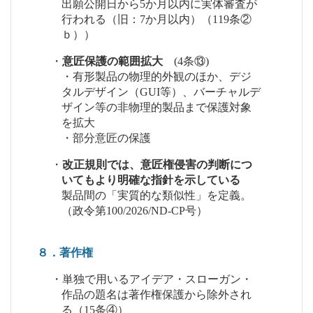
出願公開日から5か月以内に実体審査が
行われる（旧：7か月以内）（119条②
ｂ））
・
意匠保護の範囲拡大
(4条⑬)
・有形製品の物理的外観のほか、デジ
タルデザイン（GUI等）、バーチャルデ
ザイン等の非物理的製品まで保護対象
を拡大
・部分意匠の保護
・
改正規則では、意匠権侵害の判断につ
いてもより明確な指針を示している
製品間の「実質的な類似性」を定義。
（政令第100/2026/ND-CP号）
８．著作権
・単独で用いるアイデア・スローガン・
作品の題名は著作権保護から除外され
る（15条④）