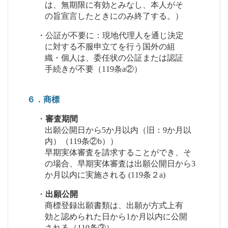
は、無期限に有効とみなし、本人がそ
の旨宣言したときにのみ終了する。）
・公証が不要に：現地代理人を通じ決定
に対する不服申立てを行う国外の組
織・個人は、委任状の公証または認証
手続きが不要（119条a②）
６．商標
・
審査期間
出願公開日から5か月以内（旧：9か月以
内）（119条②b））
早期実体審査を請求することができ、そ
の場合、早期実体審査は出願公開日から3
か月以内に実施される (119条２a)
・
出願公開
商標登録出願書類は、出願が方式上有
効と認められた日から1か月以内に公開
される（110条③）