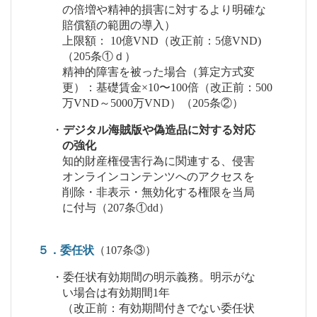
の倍増や精神的損害に対するより明確な
賠償額の範囲の導入）
上限額： 10億VND（改正前：5億VND)
（205条①ｄ）
精神的障害を被った場合（算定方式変
更）：基礎賃金×10〜100倍（改正前：500
万VND～5000万VND）（205条②）
・
デジタル海賊版や偽造品に対する対応
の強化
知的財産権侵害行為に関連する、侵害
オンラインコンテンツへのアクセスを
削除・非表示・無効化する権限を当局
に付与（207条①dd）
５．委任状
（107条③）
・委任状有効期間の明示義務。明示がな
い場合は有効期間1年
（改正前：有効期間付きでない委任状