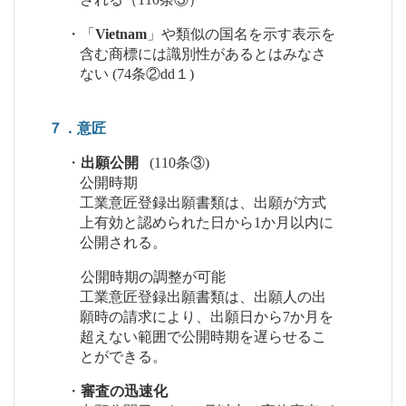
・「
Vietnam
」や類似の国名を示す表示を
含む商標には識別性があるとはみなさ
ない (74条②dd１)
７．意匠
・
出願公開
(110条③)
公開時期
工業意匠登録出願書類は、出願が方式
上有効と認められた日から1か月以内に
公開される。
公開時期の調整が可能
工業意匠登録出願書類は、出願人の出
願時の請求により、出願日から7か月を
超えない範囲で公開時期を遅らせるこ
とができる。
・
審査の迅速化