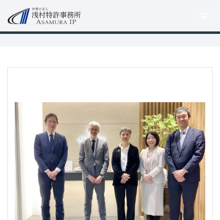
コ
ン
テ
ン
ツ
へ
ス
キ
ッ
プ